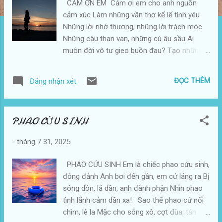
CẢM ƠN EM Cảm ơi em cho anh nguồn
g
cảm xúc Làm những vần thơ kể lể tình yêu
Những lời nhớ thương, những lời trách móc
Những câu than van, những cú âu sầu Ai
muôn đời vô tư gieo buồn đau? Tạo những
si tình hóa sử thi kiệt tác Tạo những thất tình
rung hồn họa nhạc Tạo những yêu đương
ĐỌC THÊM
Đăng nhận xét
làm đắm đuối thơ ca? Cảm ơn em dù tình đã
phôi pha Theo dòng thời gian xóa nhòa năm
tháng Dù em để lại cho anh niềm cay đắng
PHAO CỨU SINH
Khắc tâm can anh một vết thương lòng!
Cảm ơn em dù sáo đã sang sông Tình đôi ta
-
tháng 7 31, 2025
còn đâu mà thắm lại Nhưng nguyện cầu
thương yêu còn mãi mãi Cho hồn anh còn
PHAO CỨU SINH Em là chiếc phao cứu sinh,
cảm hứng thơ ca!... Anh đã từng đi để dứt
đỏng đảnh Anh bơi đến gần, em cứ lảng ra Bị
gánh duyên hờ Rồi lại về vì đã vương thương
sóng dồn, lả dần, anh đành phận Nhìn phao
nhớ Chẳng giúp được gì, hồn thêm buồn khổ
tình lãnh cảm dần xa! Sao thế phao cứ nổi
Lại chìm vào toàn chuyện dại khờ!... Coi như
chìm, lê la Mặc cho sóng xô, cợt đùa, tán
xong, thuyền đã rời bờ Gom thương nhớ dấu