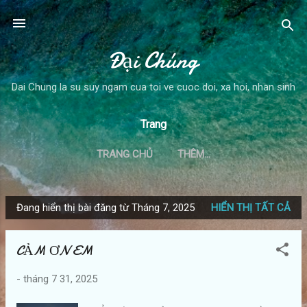
Chuyển đến nội dung chính
Đại Chúng
Dai Chung la su suy ngam cua toi ve cuoc doi, xa hoi, nhan sinh
Trang
TRANG CHỦ
THÊM…
Đang hiển thị bài đăng từ Tháng 7, 2025
HIỂN THỊ TẤT CẢ
B
à
CẢM ƠN EM
i
đ
-
tháng 7 31, 2025
ă
n